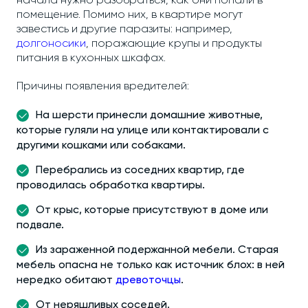
начала нужно разобраться, как они попали в
помещение. Помимо них, в квартире могут
завестись и другие паразиты: например,
долгоносики
, поражающие крупы и продукты
питания в кухонных шкафах.
Причины появления вредителей:
На шерсти принесли домашние животные,
которые гуляли на улице или контактировали с
другими кошками или собаками.
Перебрались из соседних квартир, где
проводилась обработка квартиры.
От крыс, которые присутствуют в доме или
подвале.
Из зараженной подержанной мебели. Старая
мебель опасна не только как источник блох: в ней
нередко обитают
древоточцы
.
От неряшливых соседей.