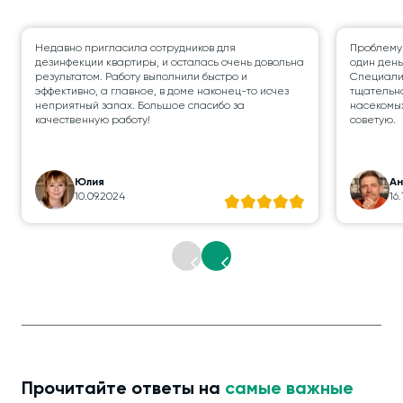
Недавно пригласила сотрудников для
Проблему
дезинфекции квартиры, и осталась очень довольна
один день
результатом. Работу выполнили быстро и
Специалис
эффективно, а главное, в доме наконец-то исчез
тщательно
неприятный запах. Большое спасибо за
насекомых
качественную работу!
советую.
Юлия
А
10.09.2024
16
Прочитайте ответы на
самые важные