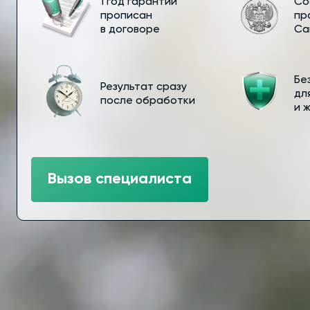
1 год гарантии
Со
прописан
пр
в договоре
Са
Бе
Результат сразу
дл
после обработки
и 
Вызов специалиста