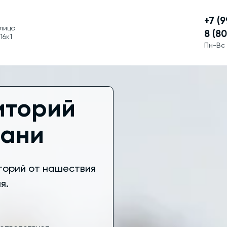
+7 (
улица
8 (8
16к1
Пн-Вс 
иторий
рани
торий от нашествия
я.