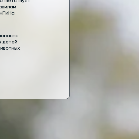
ответствует
авилам
нПиНа
зопасно
я детей
животных