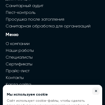
Санитарный аудит
Пест-контроль
Просушка после затопления
Санитарная обработка для организаций
Меню
О компании
Наши работы
Специалисты
Сертификаты
Прайс-лист
Контакты
Карта сайта
✕
Мы используем cookie
2026 г. Cайт санэпидемстанции — Все права защищены
Сайт использует cookie-файлы, чтобы сделать
Все цены на сайте носят информационный