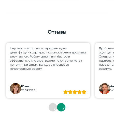
Отзывы
Недавно пригласила сотрудников для
Проблему
дезинфекции квартиры, и осталась очень довольна
один день
результатом. Работу выполнили быстро и
Специалис
эффективно, а главное, в доме наконец-то исчез
тщательно
неприятный запах. Большое спасибо за
насекомых
качественную работу!
советую.
Юлия
А
10.09.2024
16