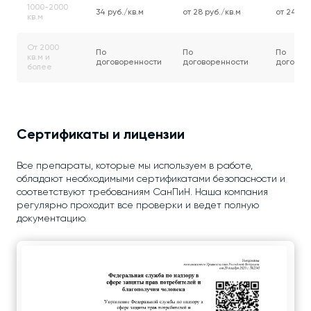
1000-2000
34 руб./кв.м
от 28 руб./кв.м
от 24 руб
кв.м
От 2000
По
По
По
кв.м и
договоренности
договоренности
договор
более
Сертификаты и лицензии
Все препараты, которые мы используем в работе,
обладают необходимыми сертификатами безопасности и
соответствуют требованиям СанПиН. Наша компания
регулярно проходит все проверки и ведет полную
документацию.