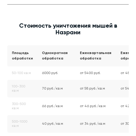
Стоимость уничтожения мышей в
Назрани
Площадь
Однократная
Ежеквартальная
Ежемес
обработки
обработка
обработка
обрабо
50-100 кв.м
6000 руб.
от 5400 руб.
от 4800 
100-300
70 руб./кв.м
от 58 руб./кв.м
от 54 руб
кв.м
300-500
66 руб./кв.м
от 46 руб./кв.м
от 42 руб
кв.м
500-1000
40 руб./кв.м
от 34 руб./кв.м
от 30 руб
кв.м