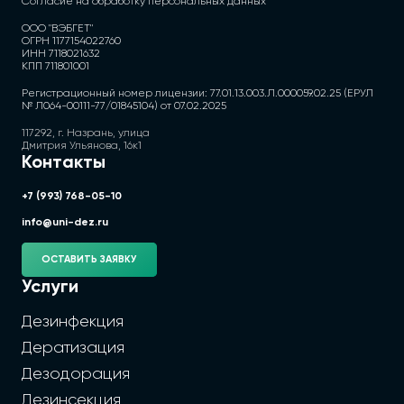
Согласие на обработку персональных данных
ООО "ВЭБГЕТ"
ОГРН 1177154022760
ИНН 7118021632
КПП 711801001
Регистрационный номер лицензии: 77.01.13.003.Л.000059.02.25 (ЕРУЛ
№ Л064-00111-77/01845104) от 07.02.2025
117292, г. Назрань, улица
Дмитрия Ульянова, 16к1
Контакты
+7 (993) 768-05-10
info@uni-dez.ru
ОСТАВИТЬ ЗАЯВКУ
Услуги
Дезинфекция
Дератизация
Дезодорация
Дезинсекция