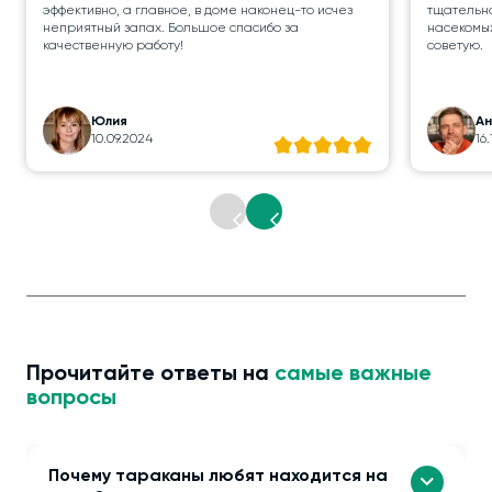
эффективно, а главное, в доме наконец-то исчез
тщательно
неприятный запах. Большое спасибо за
насекомых
качественную работу!
советую.
Юлия
А
10.09.2024
16
Прочитайте ответы на
самые важные
вопросы
Почему тараканы любят находится на