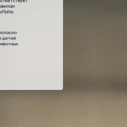
ответствует
авилам
нПиНа
зопасно
я детей
животных