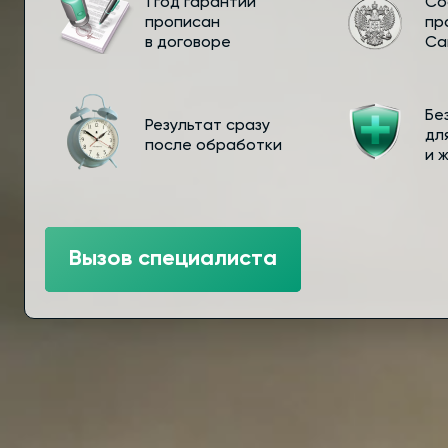
1 год гарантии
Со
прописан
пр
в договоре
Са
Бе
Результат сразу
дл
после обработки
и 
Вызов специалиста