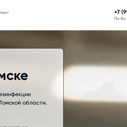
+7 (
спект
Пн-Вс 
мске
дезинфекции
Томской области.