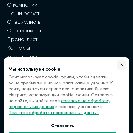
О компании
Наши работы
Специалисты
Сертификаты
Прайс-лист
Контакты
Карта сайта
✕
Мы используем cookie
2026 г. Cайт санэпидемстанции — Все права защищены
Сайт использует cookie-файлы, чтобы сделать
Все цены на сайте носят информационный
ваше пребывание на нем максимально удобным. К
характер, окончательная цена зависит от многих
сайту подключён сервис веб-аналитики Яндекс.
факторов. Информация с сайта не является
Метрика, использующий cookie-файлы. Оставаясь
публичной офертой.
на сайте, вы даёте своё
согласие на обработку
Мы — платформа, которая помогает вам найти
персональных данных
в порядке, указанном в
специалистов по дезинфекции. Мы не оказываем
Политике обработки персональных данных
.
услуги напрямую, а передаем ваши заявки
проверенным исполнителям.
Отклонить
Наша компания не несет ответственности за
Связаться:
качество выполненных работ или услуг,