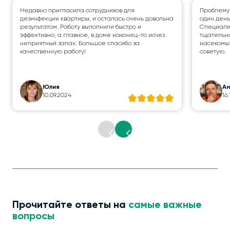
Недавно пригласила сотрудников для
Проблему
дезинфекции квартиры, и осталась очень довольна
один день
результатом. Работу выполнили быстро и
Специалис
эффективно, а главное, в доме наконец-то исчез
тщательно
неприятный запах. Большое спасибо за
насекомых
качественную работу!
советую.
Юлия
А
10.09.2024
16
Прочитайте ответы на
самые важные
вопросы