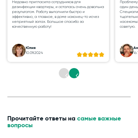
Недавно пригласила сотрудников для
Проблему
дезинфекции квартиры, и осталась очень довольна
один день
результатом. Работу выполнили быстро и
Специалис
эффективно, а главное, в доме наконец-то исчез
тщательно
неприятный запах. Большое спасибо за
насекомых
качественную работу!
советую.
Юлия
А
10.09.2024
16
Прочитайте ответы на
самые важные
вопросы