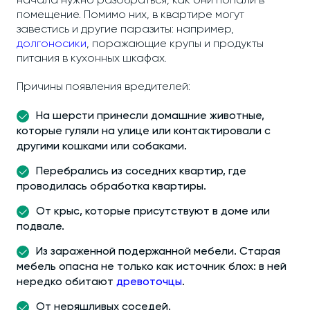
начала нужно разобраться, как они попали в
помещение. Помимо них, в квартире могут
завестись и другие паразиты: например,
долгоносики
, поражающие крупы и продукты
питания в кухонных шкафах.
Причины появления вредителей:
На шерсти принесли домашние животные,
которые гуляли на улице или контактировали с
другими кошками или собаками.
Перебрались из соседних квартир, где
проводилась обработка квартиры.
От крыс, которые присутствуют в доме или
подвале.
Из зараженной подержанной мебели. Старая
мебель опасна не только как источник блох: в ней
нередко обитают
древоточцы
.
От неряшливых соседей.