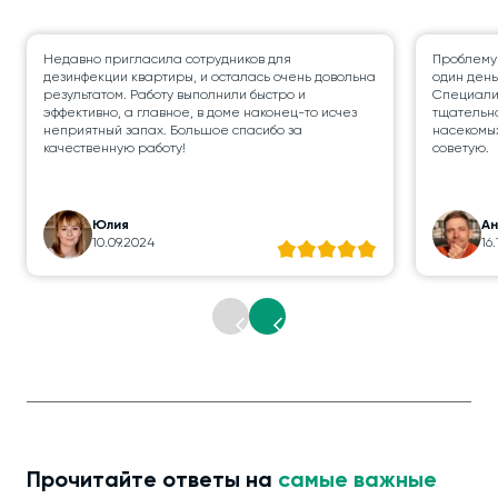
Недавно пригласила сотрудников для
Проблему
дезинфекции квартиры, и осталась очень довольна
один день
результатом. Работу выполнили быстро и
Специалис
эффективно, а главное, в доме наконец-то исчез
тщательно
неприятный запах. Большое спасибо за
насекомых
качественную работу!
советую.
Юлия
А
10.09.2024
16
Прочитайте ответы на
самые важные