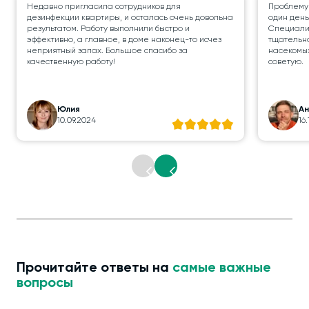
Недавно пригласила сотрудников для
Проблему
дезинфекции квартиры, и осталась очень довольна
один день
результатом. Работу выполнили быстро и
Специалис
эффективно, а главное, в доме наконец-то исчез
тщательно
неприятный запах. Большое спасибо за
насекомых
качественную работу!
советую.
Юлия
А
10.09.2024
16
Прочитайте ответы на
самые важные
вопросы