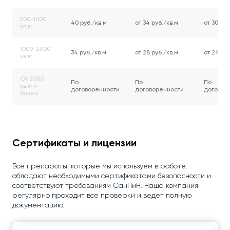
500-1000
40 руб./кв.м
от 34 руб./кв.м
от 30 руб
кв.м
1000-2000
34 руб./кв.м
от 28 руб./кв.м
от 24 руб
кв.м
От 2000
По
По
По
кв.м и
договоренности
договоренности
договор
более
Сертификаты и лицензии
Все препараты, которые мы используем в работе,
обладают необходимыми сертификатами безопасности и
соответствуют требованиям СанПиН. Наша компания
регулярно проходит все проверки и ведет полную
документацию.