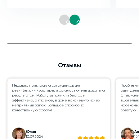
Отзывы
Недавно пригласила сотрудников для
Проблему
дезинфекции квартиры, и осталась очень довольна
один день
результатом. Работу выполнили быстро и
Специалис
эффективно, а главное, в доме наконец-то исчез
тщательно
неприятный запах. Большое спасибо за
насекомых
качественную работу!
советую.
Юлия
А
10.09.2024
16