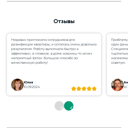
Отзывы
Недавно пригласила сотрудников для
Проблему
дезинфекции квартиры, и осталась очень довольна
один день
результатом. Работу выполнили быстро и
Специалис
эффективно, а главное, в доме наконец-то исчез
тщательно
неприятный запах. Большое спасибо за
насекомых
качественную работу!
советую.
Юлия
А
10.09.2024
16