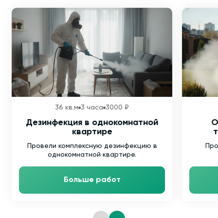
36 кв.м
3 часа
3000 ₽
Дезинфекция в однокомнатной
О
квартире
т
Провели комплексную дезинфекцию в
Про
однокомнатной квартире.
Больше работ