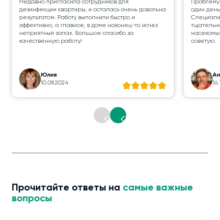
Недавно пригласила сотрудников для
Проблему
дезинфекции квартиры, и осталась очень довольна
один день
результатом. Работу выполнили быстро и
Специалис
эффективно, а главное, в доме наконец-то исчез
тщательно
неприятный запах. Большое спасибо за
насекомых
качественную работу!
советую.
Юлия
А
10.09.2024
16
Прочитайте ответы на
самые важные
вопросы