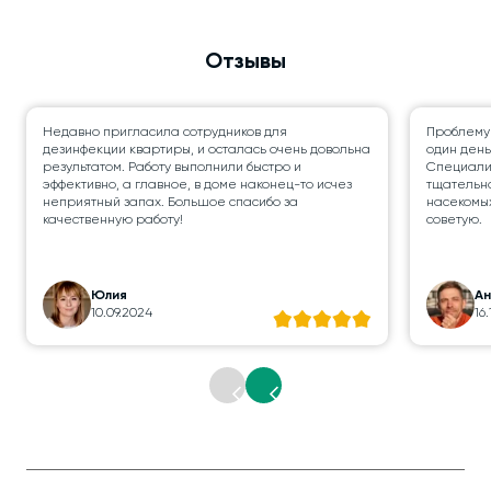
Отзывы
Недавно пригласила сотрудников для
Проблему
дезинфекции квартиры, и осталась очень довольна
один день
результатом. Работу выполнили быстро и
Специалис
эффективно, а главное, в доме наконец-то исчез
тщательно
неприятный запах. Большое спасибо за
насекомых
качественную работу!
советую.
Юлия
А
10.09.2024
16