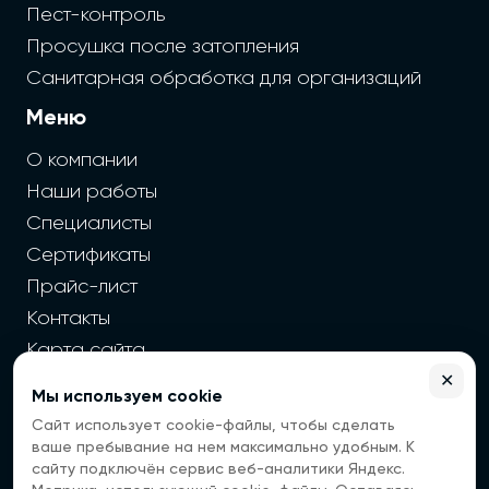
Пест-контроль
Просушка после затопления
Санитарная обработка для организаций
Меню
О компании
Наши работы
Специалисты
Сертификаты
Прайс-лист
Контакты
Карта сайта
✕
Мы используем cookie
2026 г. Cайт санэпидемстанции — Все права защищены
Сайт использует cookie-файлы, чтобы сделать
Все цены на сайте носят информационный
ваше пребывание на нем максимально удобным. К
характер, окончательная цена зависит от многих
сайту подключён сервис веб-аналитики Яндекс.
факторов. Информация с сайта не является