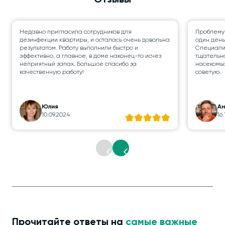
Отзывы
Недавно пригласила сотрудников для
Проблему
дезинфекции квартиры, и осталась очень довольна
один день
результатом. Работу выполнили быстро и
Специалис
эффективно, а главное, в доме наконец-то исчез
тщательно
неприятный запах. Большое спасибо за
насекомых
качественную работу!
советую.
Юлия
А
10.09.2024
16
Прочитайте ответы на
самые важные