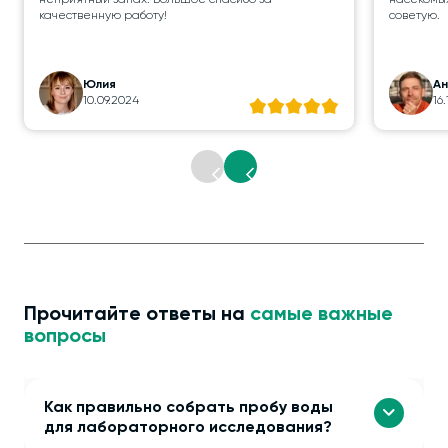
неприятный запах. Большое спасибо за
насекомых
качественную работу!
советую.
Юлия
А
10.09.2024
16
Прочитайте ответы на
самые важные
вопросы
Как правильно собрать пробу воды
для лабораторного исследования?