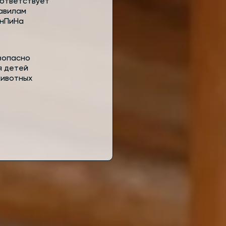
ответствует
авилам
нПиНа
зопасно
я детей
животных