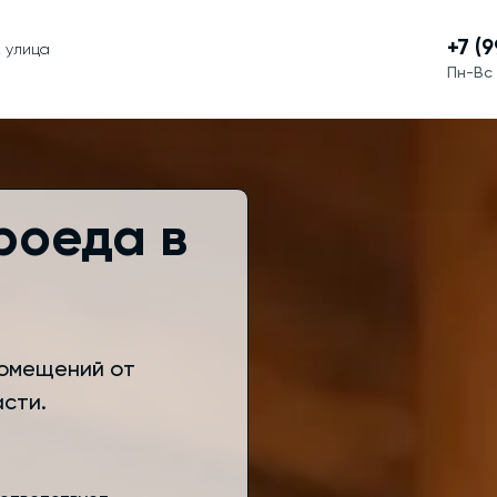
+7 (
, улица
Пн-Вс 
роеда в
омещений от
сти.