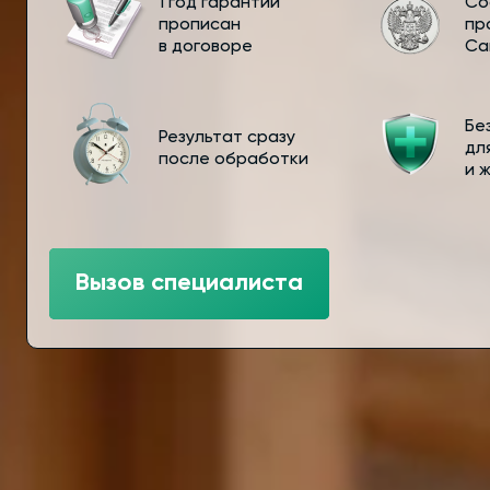
1 год гарантии
Со
прописан
пр
в договоре
Са
Бе
Результат сразу
дл
после обработки
и 
Вызов специалиста