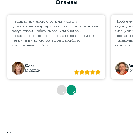
Отзывы
Недавно пригласила сотрудников для
Проблему
дезинфекции квартиры, и осталась очень довольна
один день
результатом. Работу выполнили быстро и
Специалис
эффективно, а главное, в доме наконец-то исчез
тщательно
неприятный запах. Большое спасибо за
насекомых
качественную работу!
советую.
Юлия
А
10.09.2024
16