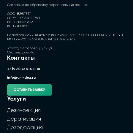
Согласие на обработку персональных данных
ООО "ВЭБГЕТ"
ОГРН 1177154022760
ИНН 7118021632
КПП 711801001
Регистрационный номер лицензии: 77.01.13.003.Л.000059.02.25 (ЕРУЛ
№ Л064-00111-77/01845104) от 07.02.2025
162602, Череповец, улица
Сталеваров, 46
Контакты
+7 (993) 768-05-10
info@uni-dez.ru
ОСТАВИТЬ ЗАЯВКУ
Услуги
Дезинфекция
Дератизация
Дезодорация