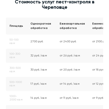
Стоимость услуг пест-контроля в
Череповце
Однократная
Ежеквартальная
Ежемесячн
Площадь
обработка
обработка
обработк
50-100
2700 руб.
от 2400 руб.
от 2100 руб.
кв.м
100-300
32 руб./кв.м
от 26 руб./кв.м
от 24 руб./к
кв.м
300-500
30 руб./кв.м
от 20 руб./кв.м
от 18 руб./к
кв.м
500-1000
17 руб./кв.м
от 14 руб./кв.м
от 12 руб./к
кв.м
1000-
14 руб./кв.м
от 11 руб./кв.м
от 9 руб./кв
2000 кв.м