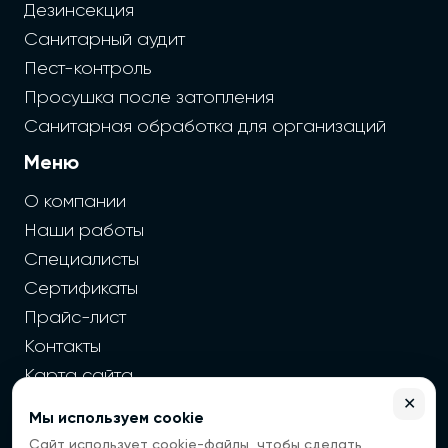
Дезинсекция
Санитарный аудит
Пест-контроль
Просушка после затопления
Санитарная обработка для организаций
Меню
О компании
Наши работы
Специалисты
Сертификаты
Прайс-лист
Контакты
Карта сайта
✕
Мы используем cookie
2026 г. Cайт санэпидемстанции — Все права защищены
Сайт использует cookie-файлы, чтобы сделать