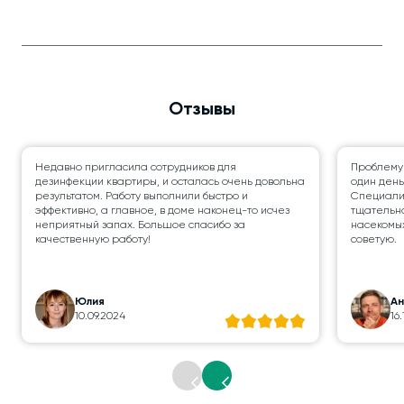
Отзывы
Недавно пригласила сотрудников для
Проблему
дезинфекции квартиры, и осталась очень довольна
один день
результатом. Работу выполнили быстро и
Специалис
эффективно, а главное, в доме наконец-то исчез
тщательно
неприятный запах. Большое спасибо за
насекомых
качественную работу!
советую.
Юлия
А
10.09.2024
16