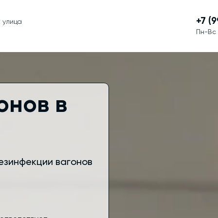
+7 (
, улица
Пн-Вс 
онов в
езинфекции вагонов