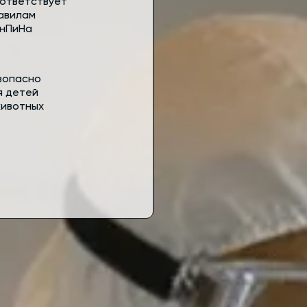
ответствует
авилам
нПиНа
зопасно
я детей
животных