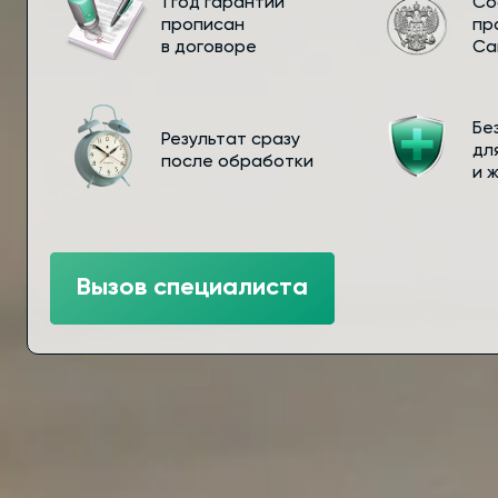
1 год гарантии
Со
прописан
пр
в договоре
Са
Бе
Результат сразу
дл
после обработки
и 
Вызов специалиста