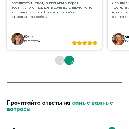
результатом. Работу выполнили быстро и
Специалис
эффективно, а главное, в доме наконец-то исчез
тщательно
неприятный запах. Большое спасибо за
насекомых
качественную работу!
советую.
Юлия
А
10.09.2024
16
Прочитайте ответы на
самые важные
вопросы