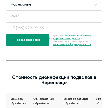
Даю своё
согласие на обработку
персональных данных
в
соответствии с действующей
политикой конфиденциальности
.
Стоимость дезинфекции подвалов в
Череповце
Площадь
Однократная
Ежеквартальная
Ежемес
обработки
обработка
обработка
обрабо