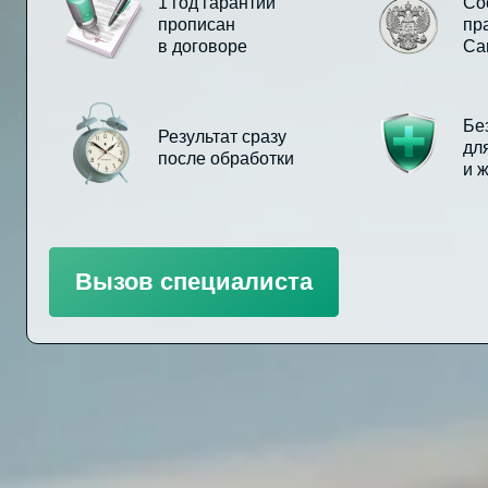
1 год гарантии
Со
прописан
пр
в договоре
Са
Бе
Результат сразу
дл
после обработки
и 
Вызов специалиста