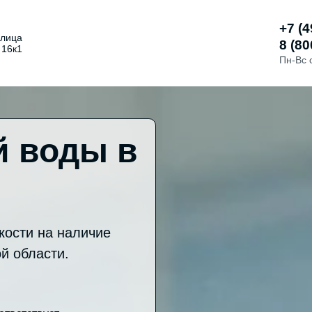
+7 (4
улица
8 (80
 16к1
Пн-Вс 
й воды в
ости на наличие
й области.