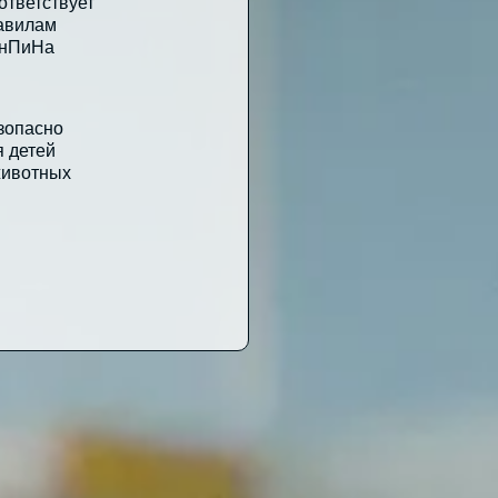
ответствует
авилам
нПиНа
зопасно
я детей
животных