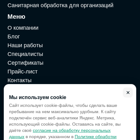
Санитарная обработка для организаций
Меню
О компании
Блог
Наши работы
Специалисты
Сертификаты
Прайс-лист
Контакты
Карта сайта
✕
Мы используем cookie
Сайт использует cookie-файлы, чтобы сделать ваше
2026 г. Cайт санэпидемстанции — Все права защищены
пребывание на нем максимально удобным. К сайту
Все цены на сайте носят информационный характер,
подключён сервис веб-аналитики Яндекс. Метрика,
окончательная цена зависит от многих факторов.
использующий cookie-файлы. Оставаясь на сайте, вы
Информация с сайта не является публичной
даёте своё
согласие на обработку персональных
офертой.
Мы — платформа, которая помогает вам найти
данных
в порядке, указанном в
Политике обработки