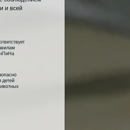
и и всей
ответствует
авилам
нПиНа
зопасно
я детей
животных