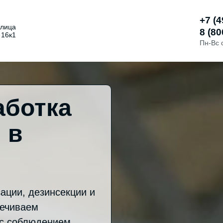
+7 (4
улица
8 (80
 16к1
Пн-Вс 
аботка
 в
ации, дезинсекции и
печиваем
 с соблюдением