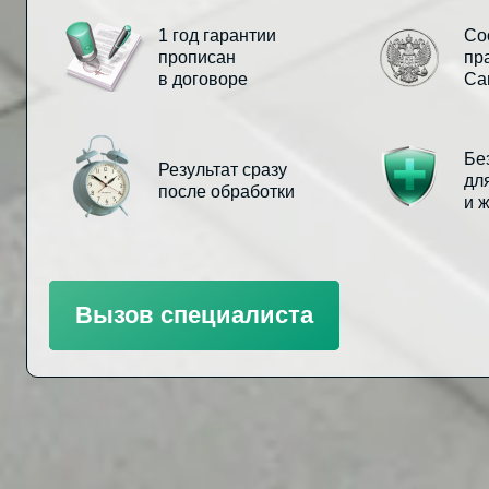
1 год гарантии
Со
прописан
пр
в договоре
Са
Бе
Результат сразу
дл
после обработки
и 
Вызов специалиста