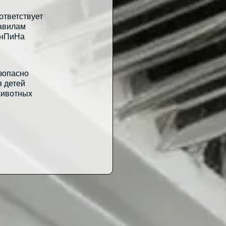
ответствует
авилам
нПиНа
зопасно
я детей
животных