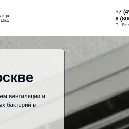
+7 (4
улица
8 (80
 16к1
Пн-Вс 
оскве
ем вентиляции и
ых бактерий в