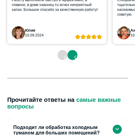
Работу выполнили быстро и эффективно, а
Специалис
главное, в доме наконец-то исчез неприятный
тщательно
запах. Большое спасибо за качественную работу!
насекомых
советую.
Юлия
Ан
10.09.2024
16
Прочитайте ответы на
самые важные
вопросы
Подходит ли обработка холодным
туманом для больших помещений?