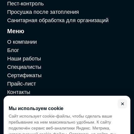
Пест-контроль
Просушка после затопления
Санитарная обработка для организаций
Меню
О компании
Блог
Наши работы
Специалисты
Сертификаты
Прайс-лист
Контакты
Карта сайта
✕
Мы используем cookie
Сайт использует cookie-файлы, чтобы сделать ваше
2026 г. Cайт санэпидемстанции — Все права защищены
пребывание на нем максимально удобным. К сайту
Все цены на сайте носят информационный характер,
подключён сервис веб-аналитики Яндекс. Метрика,
окончательная цена зависит от многих факторов.