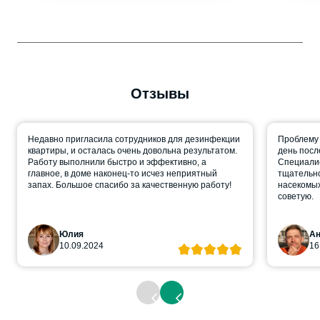
Отзывы
Недавно пригласила сотрудников для дезинфекции
Проблему 
квартиры, и осталась очень довольна результатом.
день посл
Работу выполнили быстро и эффективно, а
Специалис
главное, в доме наконец-то исчез неприятный
тщательно
запах. Большое спасибо за качественную работу!
насекомых
советую.
Юлия
Ан
10.09.2024
16