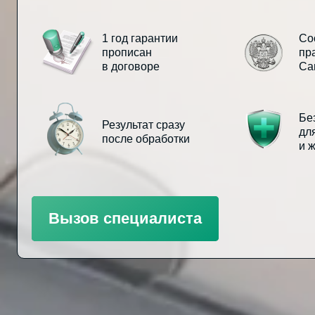
1 год гарантии
Со
прописан
пр
в договоре
Са
Бе
Результат сразу
дл
после обработки
и 
Вызов специалиста