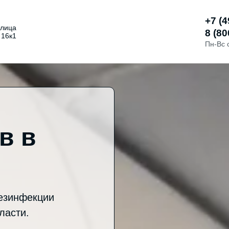
+7 (4
улица
8 (80
 16к1
Пн-Вс 
в в
езинфекции
ласти.