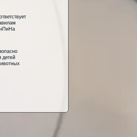
ответствует
авилам
нПиНа
зопасно
я детей
животных