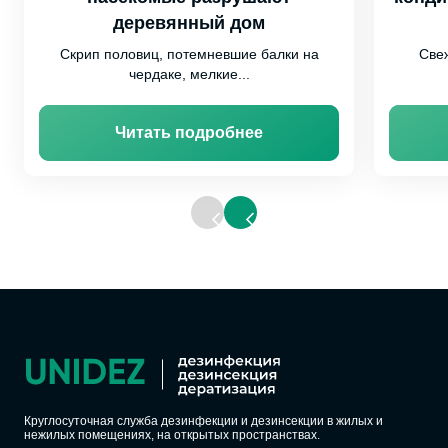
деревянный дом
Скрип половиц, потемневшие балки на
Свеж
чердаке, мелкие...
Читать подробнее
Круглосуточная служба дезинфекции и дезинсекции в жилых и
нежилых помещениях, на открытых пространствах.