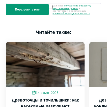
Даю своё
согласие на обработку
персональных данных
в
соответствии с действующей
политикой конфиденциальности
.
Читайте также:
14 июля, 2026
Древоточцы и точильщики: как
Дез
насекомые разрушают
конди